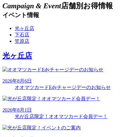
Campaign & Event
店舗別お得情報
イベント情報
光ヶ丘店
下石店
笠原店
光ヶ丘店
2026年8月6日
オオマツカードEdyチャージデーのお知らせ
2026年8月1日
光が丘店限定！オオマツカード会員デー！