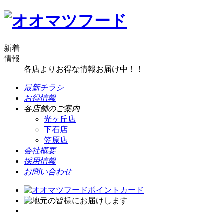
新着
情報
各店よりお得な情報お届け中！！
最新チラシ
お得情報
各店舗のご案内
光ヶ丘店
下石店
笠原店
会社概要
採用情報
お問い合わせ