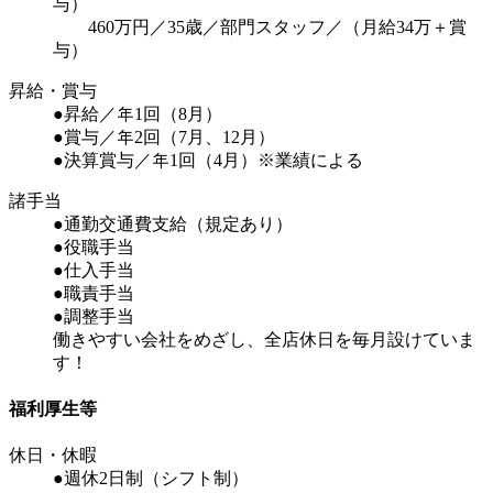
与）
460万円／35歳／部門スタッフ／（月給34万＋賞
与）
昇給・賞与
●昇給／年1回（8月）
●賞与／年2回（7月、12月）
●決算賞与／年1回（4月）※業績による
諸手当
●通勤交通費支給（規定あり）
●役職手当
●仕入手当
●職責手当
●調整手当
働きやすい会社をめざし、全店休日を毎月設けていま
す！
福利厚生等
休日・休暇
●週休2日制（シフト制）