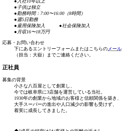
●入社10年以上
●子供は独立
●勤務時間：7:00〜16:00（8時間）
●週5日勤務
●雇用保険加入 ●社会保険加入
●月収16〜18万円
応募・お問い合わせ
下にあるエントリーフォームまたはこちらの
メール
（担当：大嶽）までご連絡ください。
正社員
募集の背景
小さな八百屋として創業し、
今では岐阜県に3店舗を運営している当社。
1930年の創業から地域のお客様と信頼関係を築き、
大手スーパーの進出や人口減少の影響も受けず、
着実に成長してきました。