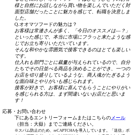
様と自然にお話しながら買い物を楽しんでいただく対
面型店舗だったことに魅力を感じて、転職を決意しま
した。
Q.オオマツフードの魅力は？
お客様は常連さんが多く、「今日のオススメは―？」
といった感じで、本当に市場にフラっと来たような感
じでお立ち寄りいただいています。
そんな和やかな雰囲気で接客できるのはとても楽しい
です。
仕入れも部門ごとに裁量が与えられているので、自分
たちでその日並べる商品を決めることができ、一つの
お店を切り盛りしているような、商人魂がたぎるよう
な面白味とやりがいも感じられます。
接客が好きで、お客様に喜んでもらうことにやりがい
を感じられる方は、まず間違いないお店だと思いま
す！
応募・お問い合わせ
下にあるエントリーフォームまたはこちらの
メール
（担当：大嶽）までご連絡ください。
※スパム防止のため、reCAPTCHAを導入しています。「送信」ボ