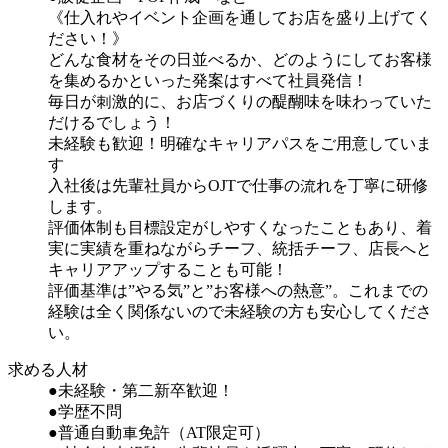
《仕入れやイベント企画を通してお店を盛り上げてく
ださい！》
どんな食材をその日並べるか、どのようにしてお客様
を集めるかといった発案はすべて社員発信！
毎日が刺激的に、お店づくりの醍醐味を味わっていた
だけるでしょう！
未経験も歓迎！明確なキャリアパスをご用意していま
す
入社後は先輩社員からOJTで仕事の流れを丁寧に研修
します。
評価体制も目標設定がしやすくなったこともあり、着
実に実績を重ねながらチーフ、統括チーフ、店長へと
キャリアアップすることも可能！
評価基準は”やる気”と”お客様への熱意”。これまでの
経験は全く関係ないので未経験の方も安心してくださ
い。
求める人材
●未経験・第二新卒歓迎！
●学歴不問
●普通自動車免許（AT限定可）