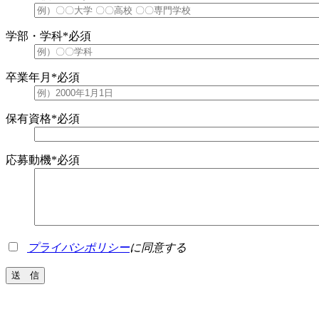
学部・学科
*必須
卒業年月
*必須
保有資格
*必須
応募動機
*必須
プライバシポリシー
に同意する
送 信