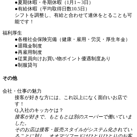
●夏期休暇・冬期休暇（1月1～3日）
●有給休暇（平均取得日数10.5日）
シフトを調整し、有給と合わせて連休をとることも可
能です！
福利厚生
●各種社会保険完備（健康・雇用・労災・厚生年金）
●退職金制度
●再雇用制度
●従業員向けお買い物ポイント優遇制度あり
●制服貸与
その他
会社・仕事の魅力
接客が好きな方には、これ以上になく面白いお店で
す！
Q.入社のキッカケは？
接客が好きで、もともとは別のスーパーで働いていま
した。
そのお店は接客・販売スタイルがシステム化されてい
ることに対し、オオマツフードはひとりひとりのお客