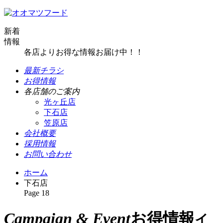
新着
情報
各店よりお得な情報お届け中！！
最新チラシ
お得情報
各店舗のご案内
光ヶ丘店
下石店
笠原店
会社概要
採用情報
お問い合わせ
ホーム
下石店
Page 18
Campaign & Event
お得情報
イ