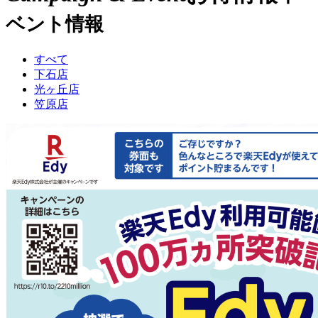
ベント情報
すべて
下石店
光ヶ丘店
笠原店