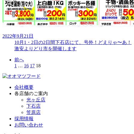
2022年9月21日
10月1・2日の2日間下石店にて、号外！どえりゃ〜あ！
激安よりどり市を開催します
前へ
1
…
16
17
18
会社概要
各店舗のご案内
光ヶ丘店
下石店
笠原店
採用情報
お問い合わせ