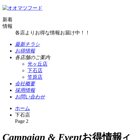
新着
情報
各店よりお得な情報お届け中！！
最新チラシ
お得情報
各店舗のご案内
光ヶ丘店
下石店
笠原店
会社概要
採用情報
お問い合わせ
ホーム
下石店
Page 2
Campaign & Event
お得情報
イ