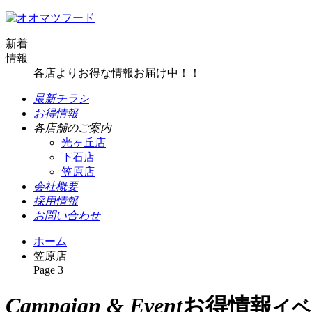
新着
情報
各店よりお得な情報お届け中！！
最新チラシ
お得情報
各店舗のご案内
光ヶ丘店
下石店
笠原店
会社概要
採用情報
お問い合わせ
ホーム
笠原店
Page 3
Campaign & Event
お得情報
イベ