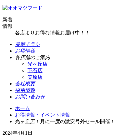
新着
情報
各店よりお得な情報お届け中！！
最新チラシ
お得情報
各店舗のご案内
光ヶ丘店
下石店
笠原店
会社概要
採用情報
お問い合わせ
ホーム
お得情報・イベント情報
光ヶ丘店！月に一度の激安号外セール開催！
2024年4月1日