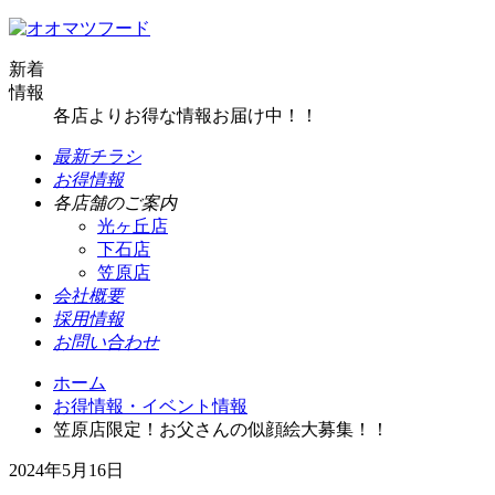
新着
情報
各店よりお得な情報お届け中！！
最新チラシ
お得情報
各店舗のご案内
光ヶ丘店
下石店
笠原店
会社概要
採用情報
お問い合わせ
ホーム
お得情報・イベント情報
笠原店限定！お父さんの似顔絵大募集！！
2024年5月16日