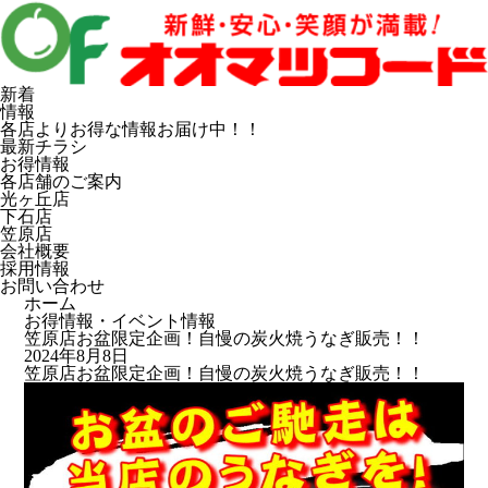
新着
情報
各店よりお得な情報お届け中！！
最新チラシ
お得情報
各店舗のご案内
光ヶ丘店
下石店
笠原店
会社概要
採用情報
お問い合わせ
ホーム
お得情報・イベント情報
笠原店お盆限定企画！自慢の炭火焼うなぎ販売！！
2024年8月8日
笠原店お盆限定企画！自慢の炭火焼うなぎ販売！！