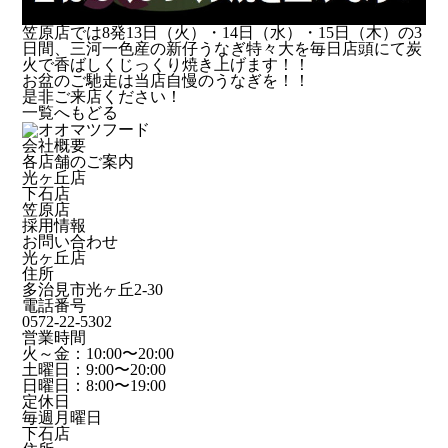
笠原店では8発13日（火）・14日（水）・15日（木）の3
日間、三河一色産の新仔うなぎ特々大を毎日店頭にて炭
火で香ばしくじっくり焼き上げます！！
お盆のご馳走は当店自慢のうなぎを！！
是非ご来店ください！
一覧へもどる
会社概要
各店舗のご案内
光ヶ丘店
下石店
笠原店
採用情報
お問い合わせ
光ヶ丘店
住所
多治見市光ヶ丘2-30
電話番号
0572-22-5302
営業時間
火～金：10:00〜20:00
土曜日：9:00〜20:00
日曜日：8:00〜19:00
定休日
毎週月曜日
下石店