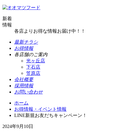
新着
情報
各店よりお得な情報お届け中！！
最新チラシ
お得情報
各店舗のご案内
光ヶ丘店
下石店
笠原店
会社概要
採用情報
お問い合わせ
ホーム
お得情報・イベント情報
LINE新規お友だちキャンペーン！
2024年9月10日