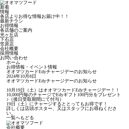
新着
情報
各店よりお得な情報お届け中！！
最新チラシ
お得情報
各店舗のご案内
光ヶ丘店
下石店
笠原店
会社概要
採用情報
お問い合わせ
ホーム
お得情報・イベント情報
オオマツカードEdyチャージデーのお知らせ
2024年10月8日
オオマツカードEdyチャージデーのお知らせ
10月19日（土）はオオマツカードEdyチャージデー！！
10,000円毎のチャージでEdyギフト100円分をプレゼント
♪（後日受取期間にて付与）
19日（土）にチャージするととってもお得です！
詳しくは店頭ポスター、又はスタッフにお尋ねくださ
い。
一覧へもどる
会社概要