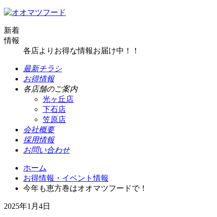
新着
情報
各店よりお得な情報お届け中！！
最新チラシ
お得情報
各店舗のご案内
光ヶ丘店
下石店
笠原店
会社概要
採用情報
お問い合わせ
ホーム
お得情報・イベント情報
今年も恵方巻はオオマツフードで！
2025年1月4日