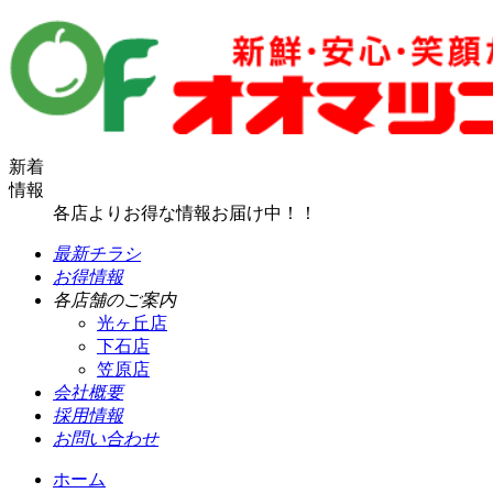
新着
情報
各店よりお得な情報お届け中！！
最新チラシ
お得情報
各店舗のご案内
光ヶ丘店
下石店
笠原店
会社概要
採用情報
お問い合わせ
ホーム