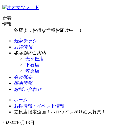
新着
情報
各店よりお得な情報お届け中！！
最新チラシ
お得情報
各店舗のご案内
光ヶ丘店
下石店
笠原店
会社概要
採用情報
お問い合わせ
ホーム
お得情報・イベント情報
笠原店限定企画！ハロウイン塗り絵大募集！
2023年10月13日