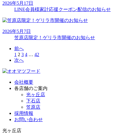
2026年5月17日
LINE会員様家計応援クーポン配信のお知らせ
2026年5月7日
笠原店限定！ゲリラ市開催のお知らせ
前へ
1
2
3
4
…
42
次へ
会社概要
各店舗のご案内
光ヶ丘店
下石店
笠原店
採用情報
お問い合わせ
光ヶ丘店