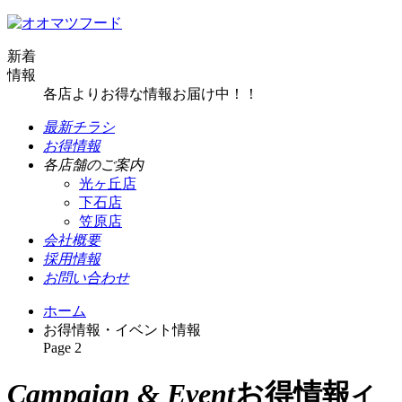
新着
情報
各店よりお得な情報お届け中！！
最新チラシ
お得情報
各店舗のご案内
光ヶ丘店
下石店
笠原店
会社概要
採用情報
お問い合わせ
ホーム
お得情報・イベント情報
Page 2
Campaign & Event
お得情報
イ