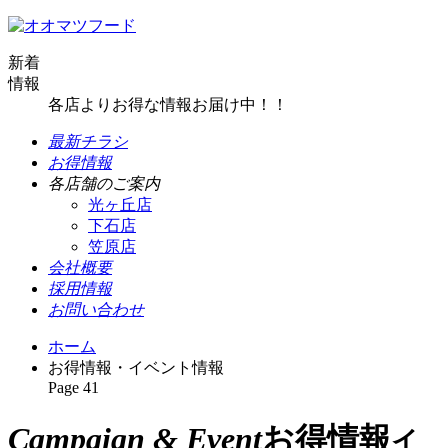
新着
情報
各店よりお得な情報お届け中！！
最新チラシ
お得情報
各店舗のご案内
光ヶ丘店
下石店
笠原店
会社概要
採用情報
お問い合わせ
ホーム
お得情報・イベント情報
Page 41
Campaign & Event
お得情報
イ