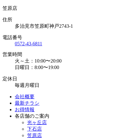
笠原店
住所
多治見市笠原町神戸2743-1
電話番号
0572-43-6811
営業時間
火～土：10:00〜20:00
日曜日：8:00〜19:00
定休日
毎週月曜日
会社概要
最新チラシ
お得情報
各店舗のご案内
光ヶ丘店
下石店
笠原店