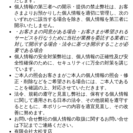
たします。
個人情報の第三者への開示・提供の禁止
弊社は、お客
さまよりお預かりした個人情報を適切に管理し、次の
いずれかに該当する場合を除き、個人情報を第三者に
開示いたしません。
・お客さまの同意がある場合
・お客さまが希望される
サービスを行なうために当社が業務を委託する業者に
対して開示する場合
・法令に基づき開示することが必
要である場合
個人情報の安全対策
弊社は、個人情報の正確性及び安
全性確保のために、セキュリティに万全の対策を講じ
ています。
ご本人の照会
お客さまがご本人の個人情報の照会・修
正・削除などをご希望される場合には、ご本人である
ことを確認の上、対応させていただきます。
法令、規範の遵守と見直し
弊社は、保有する個人情報
に関して適用される日本の法令、その他規範を遵守す
るとともに、本ポリシーの内容を適宜見直し、その改
善に努めます。
お問い合せ
弊社の個人情報の取扱に関するお問い合せ
は下記までご連絡ください。
有限会社大松支店