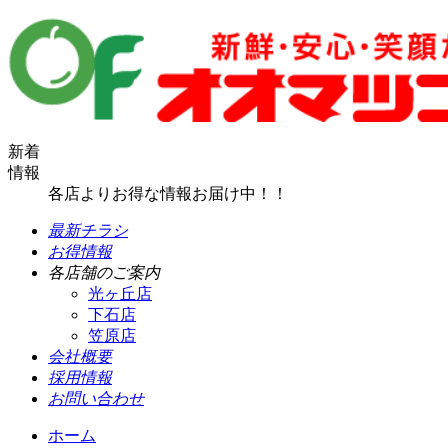
新着
情報
各店よりお得な情報お届け中！！
最新チラシ
お得情報
各店舗のご案内
光ヶ丘店
下石店
笠原店
会社概要
採用情報
お問い合わせ
ホーム